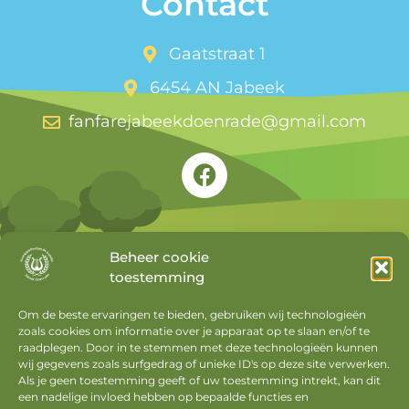
Contact
Gaatstraat 1
6454 AN Jabeek
fanfarejabeekdoenrade@gmail.com
Beheer cookie
toestemming
Snel naar
Om de beste ervaringen te bieden, gebruiken wij technologieën
zoals cookies om informatie over je apparaat op te slaan en/of te
Agenda
raadplegen. Door in te stemmen met deze technologieën kunnen
Nieuws
wij gegevens zoals surfgedrag of unieke ID's op deze site verwerken.
Als je geen toestemming geeft of uw toestemming intrekt, kan dit
Privacyverklaring
een nadelige invloed hebben op bepaalde functies en