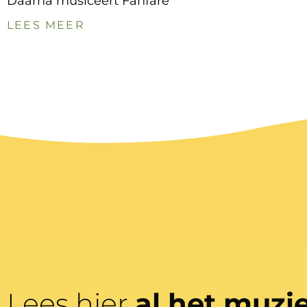
Daarna musiceert Fanfare
LEES MEER
Lees hier
al het muzi