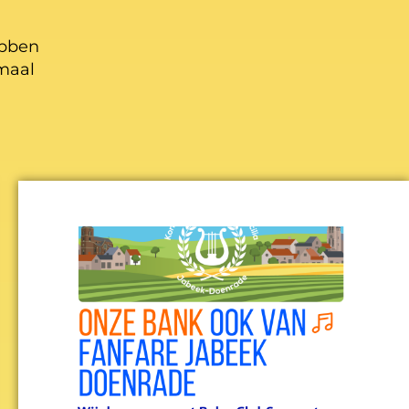
ebben
maal