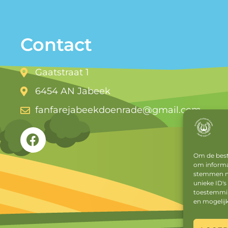
Contact
Gaatstraat 1
6454 AN Jabeek
fanfarejabeekdoenrade@gmail.com
Om de beste
om informat
stemmen me
unieke ID's
toestemming
en mogelij