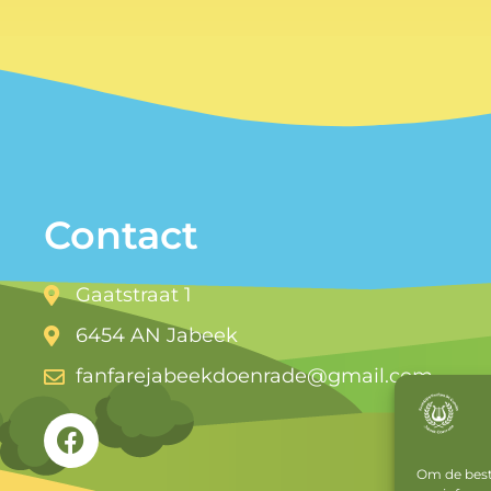
Contact
Gaatstraat 1
6454 AN Jabeek
fanfarejabeekdoenrade@gmail.com
Om de beste