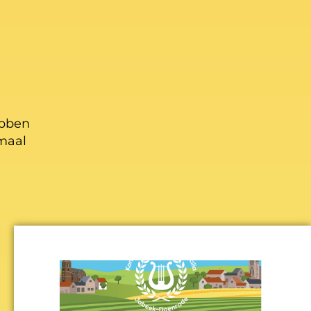
ebben
maal