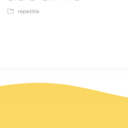
repetitie
dar
iCalendar
Office 365