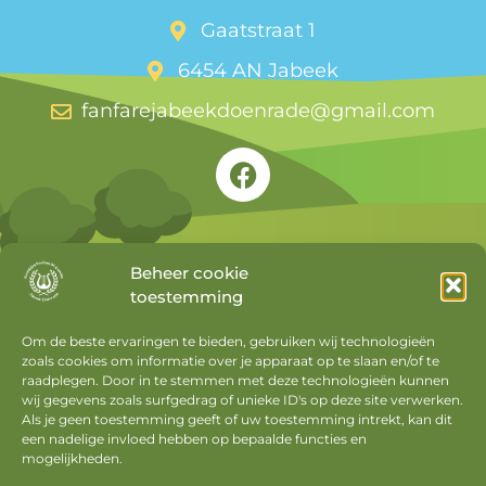
Gaatstraat 1
6454 AN Jabeek
fanfarejabeekdoenrade@gmail.com
Beheer cookie
toestemming
Snel naar
Om de beste ervaringen te bieden, gebruiken wij technologieën
zoals cookies om informatie over je apparaat op te slaan en/of te
Agenda
raadplegen. Door in te stemmen met deze technologieën kunnen
Nieuws
wij gegevens zoals surfgedrag of unieke ID's op deze site verwerken.
Als je geen toestemming geeft of uw toestemming intrekt, kan dit
Privacyverklaring
een nadelige invloed hebben op bepaalde functies en
mogelijkheden.
Cookiebeleid