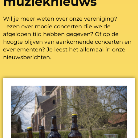
muzieknieuws
Wil je meer weten over onze vereniging?
Lezen over mooie concerten die we de
afgelopen tijd hebben gegeven? Of op de
hoogte blijven van aankomende concerten en
evenementen? Je leest het allemaal in onze
nieuwsberichten.