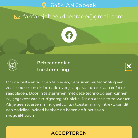
6454 AN Jabeek
fanfarejabeekdoenrade@gmail.com
Beheer cookie
toestemming
Snel naar
Om de beste ervaringen te bieden, gebruiken wij technologieën
zoals cookies om informatie over je apparaat op te slaan en/of te
Agenda
raadplegen. Door in te stemmen met deze technologieën kunnen
Nieuws
wij gegevens zoals surfgedrag of unieke ID's op deze site verwerken.
Als je geen toestemming geeft of uw toestemming intrekt, kan dit
Privacyverklaring
een nadelige invloed hebben op bepaalde functies en
mogelijkheden.
Cookiebeleid
Mijn account
ACCEPTEREN
Uitloggen