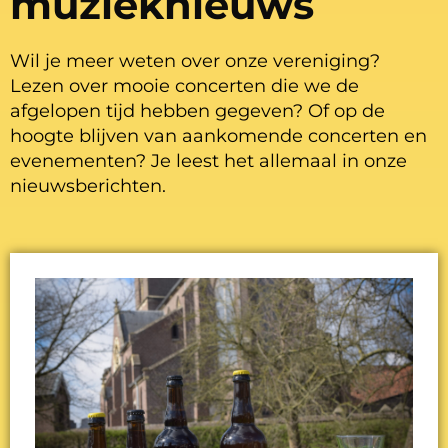
muzieknieuws
Wil je meer weten over onze vereniging?
Lezen over mooie concerten die we de
afgelopen tijd hebben gegeven? Of op de
hoogte blijven van aankomende concerten en
evenementen? Je leest het allemaal in onze
nieuwsberichten.