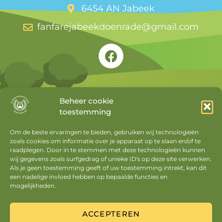
6454 AN Jabeek
fanfarejabeekdoenrade@gmail.com
Beheer cookie
toestemming
Snel naar
Om de beste ervaringen te bieden, gebruiken wij technologieën
zoals cookies om informatie over je apparaat op te slaan en/of te
Agenda
raadplegen. Door in te stemmen met deze technologieën kunnen
Nieuws
wij gegevens zoals surfgedrag of unieke ID's op deze site verwerken.
Als je geen toestemming geeft of uw toestemming intrekt, kan dit
Privacyverklaring
een nadelige invloed hebben op bepaalde functies en
mogelijkheden.
Cookiebeleid
Mijn account
ACCEPTEREN
Uitloggen