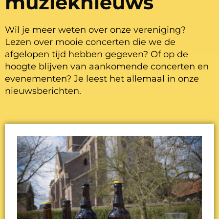
muzieknieuws
Wil je meer weten over onze vereniging?
Lezen over mooie concerten die we de
afgelopen tijd hebben gegeven? Of op de
hoogte blijven van aankomende concerten en
evenementen? Je leest het allemaal in onze
nieuwsberichten.