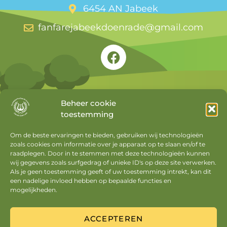
6454 AN Jabeek
fanfarejabeekdoenrade@gmail.com
Beheer cookie
toestemming
Snel naar
Om de beste ervaringen te bieden, gebruiken wij technologieën
zoals cookies om informatie over je apparaat op te slaan en/of te
Agenda
raadplegen. Door in te stemmen met deze technologieën kunnen
Nieuws
wij gegevens zoals surfgedrag of unieke ID's op deze site verwerken.
Als je geen toestemming geeft of uw toestemming intrekt, kan dit
Privacyverklaring
een nadelige invloed hebben op bepaalde functies en
mogelijkheden.
Cookiebeleid
Mijn account
ACCEPTEREN
Uitloggen