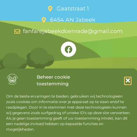
Gaatstraat 1
6454 AN Jabeek
fanfarejabeekdoenrade@gmail.com
Beheer cookie
toestemming
Snel naar
Om de beste ervaringen te bieden, gebruiken wij technologieën
zoals cookies om informatie over je apparaat op te slaan en/of te
Agenda
raadplegen. Door in te stemmen met deze technologieën kunnen
Nieuws
wij gegevens zoals surfgedrag of unieke ID's op deze site verwerken.
Als je geen toestemming geeft of uw toestemming intrekt, kan dit
Privacyverklaring
een nadelige invloed hebben op bepaalde functies en
mogelijkheden.
Cookiebeleid