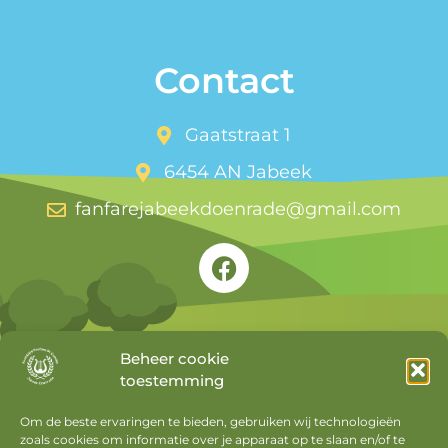
Contact
Gaatstraat 1
6454 AN Jabeek
fanfarejabeekdoenrade@gmail.com
Beheer cookie
toestemming
Snel naar
Om de beste ervaringen te bieden, gebruiken wij technologieën
zoals cookies om informatie over je apparaat op te slaan en/of te
Agenda