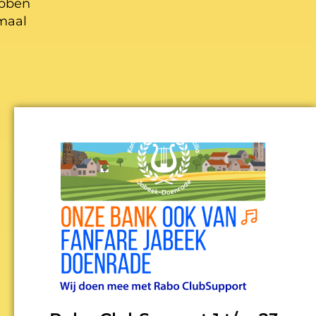
ebben
maal