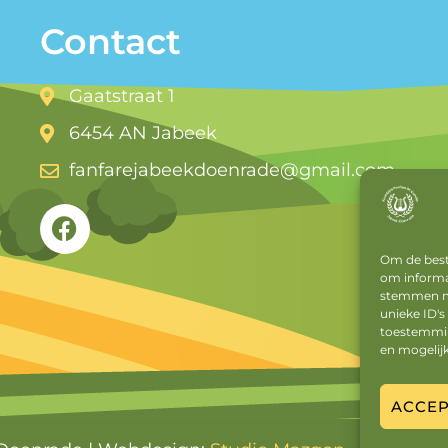
Contact
Gaatstraat 1
6454 AN Jabeek
fanfarejabeekdoenrade@gmail.com
Om de beste
om informat
stemmen me
unieke ID's
toestemming
en mogelij
ACCE