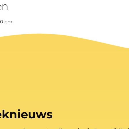
en
:30 pm
eknieuws