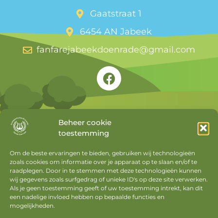
Gaatstraat 1
6454 AN Jabeek
fanfarejabeekdoenrade@gmail.com
Beheer cookie
toestemming
Snel naar
Om de beste ervaringen te bieden, gebruiken wij technologieën
zoals cookies om informatie over je apparaat op te slaan en/of te
Agenda
raadplegen. Door in te stemmen met deze technologieën kunnen
Nieuws
wij gegevens zoals surfgedrag of unieke ID's op deze site verwerken.
Als je geen toestemming geeft of uw toestemming intrekt, kan dit
Privacyverklaring
een nadelige invloed hebben op bepaalde functies en
mogelijkheden.
Cookiebeleid