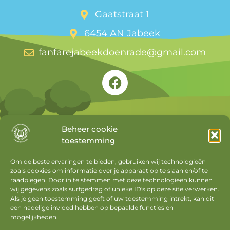
Gaatstraat 1
6454 AN Jabeek
fanfarejabeekdoenrade@gmail.com
Beheer cookie
toestemming
Snel naar
Om de beste ervaringen te bieden, gebruiken wij technologieën
zoals cookies om informatie over je apparaat op te slaan en/of te
Agenda
raadplegen. Door in te stemmen met deze technologieën kunnen
Nieuws
wij gegevens zoals surfgedrag of unieke ID's op deze site verwerken.
Als je geen toestemming geeft of uw toestemming intrekt, kan dit
Privacyverklaring
een nadelige invloed hebben op bepaalde functies en
mogelijkheden.
Cookiebeleid